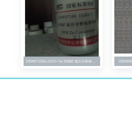
GBW07168a (GSO-7a) 锌精矿成分分析标准物质
GBW0
网站首
联系人
公司