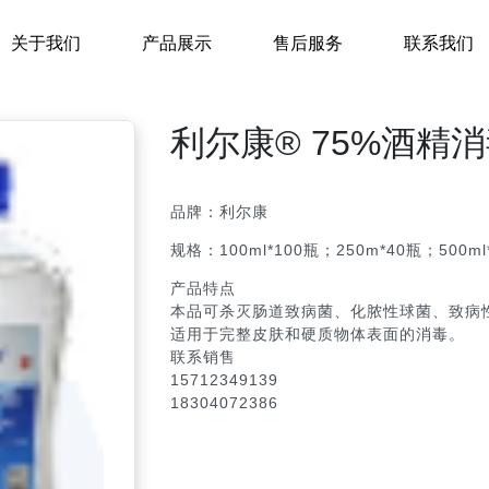
关于我们
产品展示
售后服务
联系我们
利尔康® 75%酒精
品牌：利尔康
规格：100ml*100瓶；250m*40瓶；500ml
产品特点
本品可杀灭肠道致病菌、化脓性球菌、致病
适用于完整皮肤和硬质物体表面的消毒。
联系销售
15712349139
18304072386