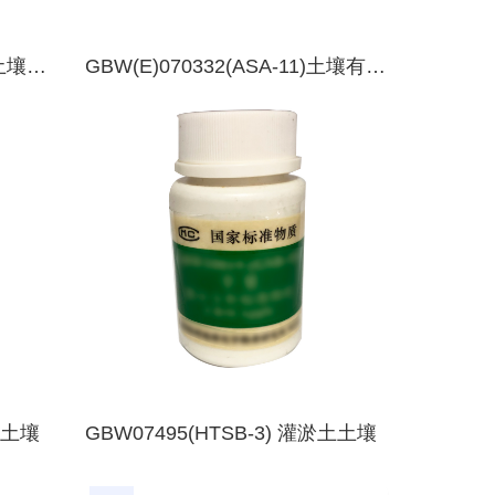
)土壤有
GBW(E)070332(ASA-11)土壤有效
峰黑土
态成分分析标准物质-江西九江-水
稻土
土土壤
GBW07495(HTSB-3) 灌淤土土壤